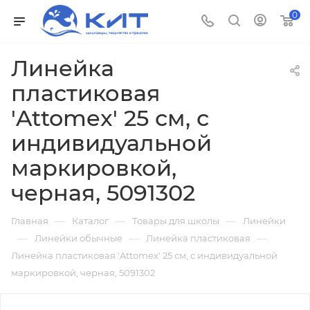
0
Линейка
пластиковая
'Attomex' 25 см, с
индивидуальной
маркировкой,
черная, 5091302
—
—
—
Главная
Каталог
Товары для школы
Линейки
—
—
—
Линейки обычные
Линейка пластиковая
Линейка пластиковая 'Attomex' 25 см, с индивидуальной
маркировкой, черная, 5091302