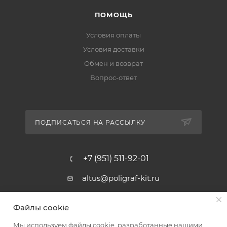
ПОМОЩЬ
Условия оплаты
Условия доставки
Обмен и возврат
Вопрос-ответ
ПОДПИСАТЬСЯ НА РАССЫЛКУ
+7 (951) 511-92-01
altus@poligraf-kit.ru
Магазин-склад ТЦ "Альтус"
Файлы cookie
Ростовская обл, Аксайский р-н,
пос. Янтарный, Малое Зеленое
Мы используем файлы cookie, разработанные нашими