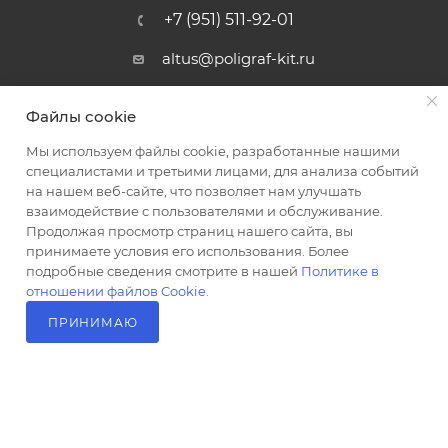
+7 (951) 511-92-01
altus@poligraf-kit.ru
Магазин-склад ТЦ "Альтус"
Файлы cookie
Ростовская обл, Аксайский р-н,
пос. Янтарный, Малое Зеленое
Мы используем файлы cookie, разработанные нашими
Кольцо, 3, ТЦ "Альтус" 1 этаж
специалистами и третьими лицами, для анализа событий
Показать на карте
на нашем веб-сайте, что позволяет нам улучшать
взаимодействие с пользователями и обслуживание.
Продолжая просмотр страниц нашего сайта, вы
принимаете условия его использования. Более
подробные сведения смотрите в нашей
Политике в
отношении файлов Cookie
.
ПРИНИМАЮ
2026 © Полиграф кит - интернет-магазин
В КОРЗИНУ