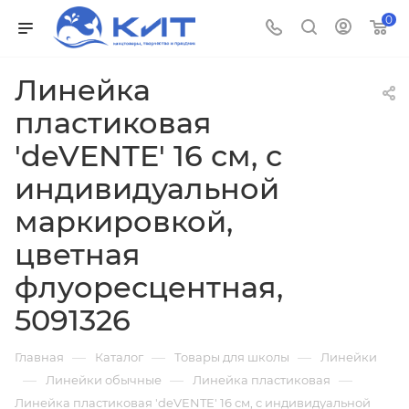
0
Линейка
пластиковая
'deVENTE' 16 см, с
индивидуальной
маркировкой,
цветная
флуоресцентная,
5091326
—
—
—
Главная
Каталог
Товары для школы
Линейки
—
—
—
Линейки обычные
Линейка пластиковая
Линейка пластиковая 'deVENTE' 16 см, с индивидуальной