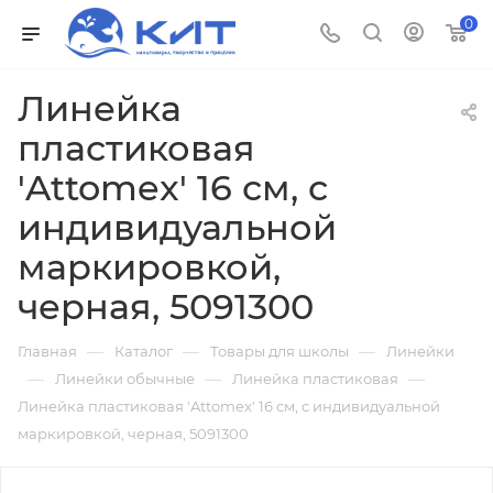
0
Линейка
пластиковая
'Attomex' 16 см, с
индивидуальной
маркировкой,
черная, 5091300
—
—
—
Главная
Каталог
Товары для школы
Линейки
—
—
—
Линейки обычные
Линейка пластиковая
Линейка пластиковая 'Attomex' 16 см, с индивидуальной
маркировкой, черная, 5091300