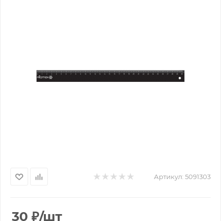
Артикул:
5091303
30
₽
/шт