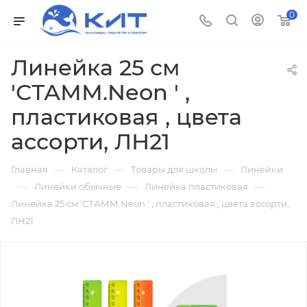
0
Линейка 25 см
'СТАММ.Neon ' ,
пластиковая , цвета
ассорти, ЛН21
—
—
—
Главная
Каталог
Товары для школы
Линейки
—
—
—
Линейки обычные
Линейка пластиковая
Линейка 25 см 'СТАММ.Neon ' , пластиковая , цвета ассорти,
ЛН21