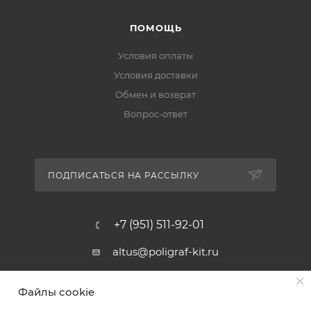
ПОМОЩЬ
Условия оплаты
Условия доставки
Обмен и возврат
Вопрос-ответ
ПОДПИСАТЬСЯ НА РАССЫЛКУ
+7 (951) 511-92-01
altus@poligraf-kit.ru
Магазин-склад ТЦ "Альтус"
Файлы cookie
Ростовская обл, Аксайский р-н,
пос. Янтарный, Малое Зеленое