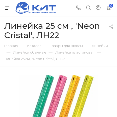
0
Линейка 25 см , 'Neon
Cristal', ЛН22
—
—
—
Главная
Каталог
Товары для школы
Линейки
—
—
—
Линейки обычные
Линейка пластиковая
Линейка 25 см , 'Neon Cristal', ЛН22