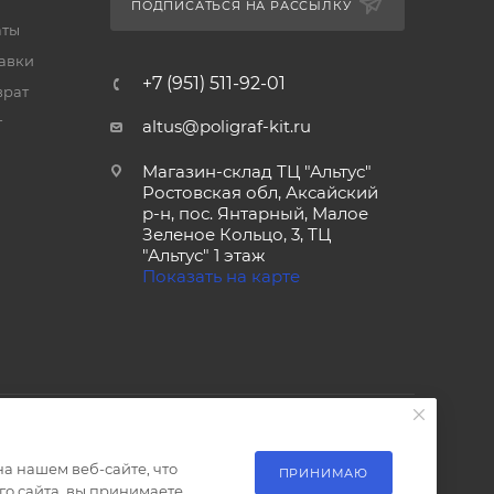
ПОДПИСАТЬСЯ НА РАССЫЛКУ
аты
тавки
+7 (951) 511-92-01
врат
т
altus@poligraf-kit.ru
Магазин-склад ТЦ "Альтус"
Ростовская обл, Аксайский
р-н, пос. Янтарный, Малое
Зеленое Кольцо, 3, ТЦ
"Альтус" 1 этаж
Показать на карте
а нашем веб-сайте, что
ПРИНИМАЮ
о сайта, вы принимаете