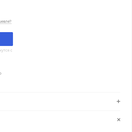
шевле?
утся с
о