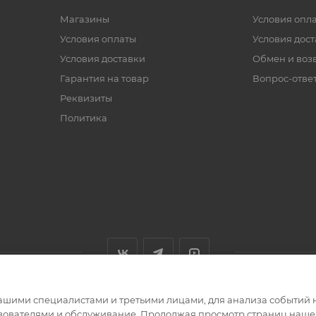
Магазины
Условия опл
Условия оплаты
Условия дос
Условия доставки
Обмен и воз
Гарантия на товар
Вопрос-отве
Реквизиты
Политика
ашими специалистами и третьими лицами, для анализа событий н
ьзователями и обслуживание. Продолжая просмотр страниц нашег