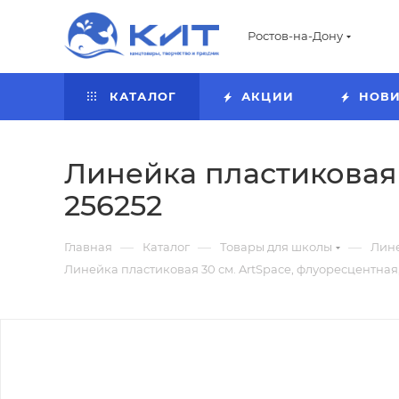
Ростов-на-Дону
КАТАЛОГ
АКЦИИ
НОВ
Линейка пластиковая 
256252
—
—
—
Главная
Каталог
Товары для школы
Лин
Линейка пластиковая 30 см. ArtSpace, флуоресцентная,