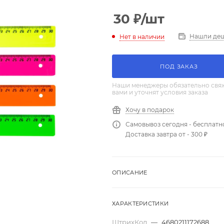
30
₽
/шт
Нашли де
Нет в наличии
ПОД ЗАКАЗ
Наши менеджеры обязательно свяж
вами и уточнят условия заказа
Хочу в подарок
Самовывоз сегодня - бесплатн
Доставка завтра от - 300 ₽
ОПИСАНИЕ
ХАРАКТЕРИСТИКИ
ШтрихКод
—
4680211172688