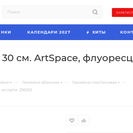
ЗАРЕГИС
ИНКИ
КАЛЕНДАРИ 2027
ХИТЫ
КОН
30 см. ArtSpace, флуоресц
—
—
—
ейки
Линейки обычные
Линейка пластиковая
 ассорти. 256252