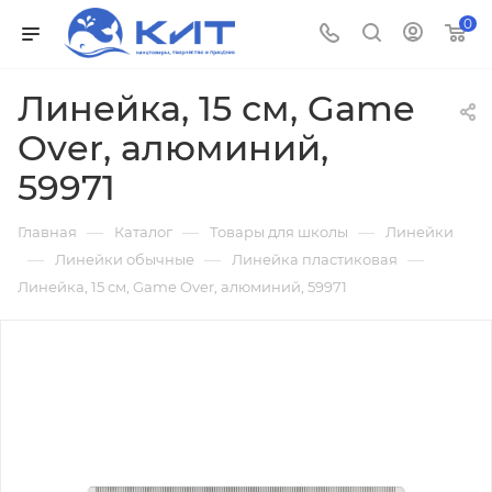
0
Линейка, 15 см, Game
Over, алюминий,
59971
—
—
—
Главная
Каталог
Товары для школы
Линейки
—
—
—
Линейки обычные
Линейка пластиковая
Линейка, 15 см, Game Over, алюминий, 59971