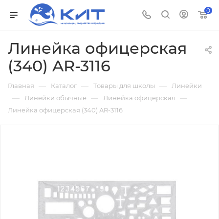
0
Линейка офицерская
(340) AR-3116
—
—
—
Главная
Каталог
Товары для школы
Линейки
—
—
—
Линейки обычные
Линейка офицерская
Линейка офицерская (340) AR-3116