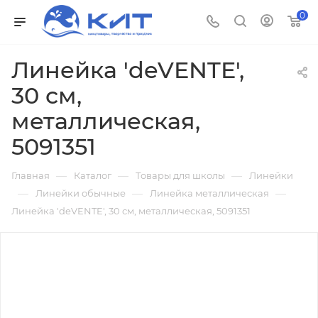
0
Линейка 'deVENTE',
30 см,
металлическая,
5091351
—
—
—
Главная
Каталог
Товары для школы
Линейки
—
—
—
Линейки обычные
Линейка металлическая
Линейка 'deVENTE', 30 см, металлическая, 5091351