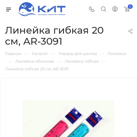
0
Линейка гибкая 20
см, AR-3091
—
—
—
Главная
Каталог
Товары для школы
Линейки
—
—
—
Линейки обычные
Линейка гибкая
Линейка гибкая 20 см, AR-3091