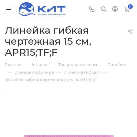
0
Линейка гибкая
чертежная 15 см,
APR15;TF;F
—
—
—
Главная
Каталог
Товары для школы
Линейки
—
—
—
Линейки обычные
Линейка гибкая
Линейка гибкая чертежная 15 см, APR15;TF;F