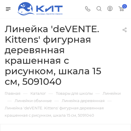
0
Линейка 'deVENTE.
Kittens' фигурная
деревянная
крашенная с
рисунком, шкала 15
см, 5091040
—
—
—
Главная
Каталог
Товары для школы
Линейки
—
—
—
Линейки обычные
Линейка деревянная
Линейка 'deVENTE. Kittens' фигурная деревянная
крашенная с рисунком, шкала 15 см, 5091040