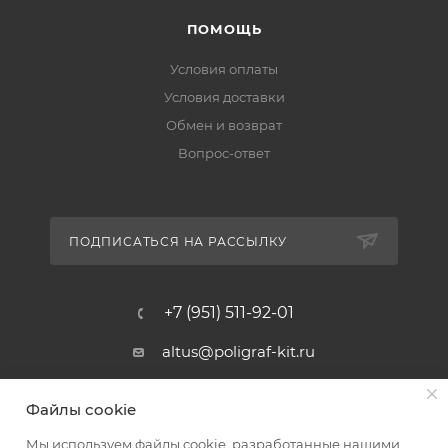
ПОМОЩЬ
Условия оплаты
Условия доставки
Обмен и возврат
Вопрос-ответ
ПОДПИСАТЬСЯ НА РАССЫЛКУ
+7 (951) 511-92-01
altus@poligraf-kit.ru
Магазин-склад ТЦ "Альтус"
Файлы cookie
Ростовская обл, Аксайский р-н,
пос. Янтарный, Малое Зеленое
Мы используем файлы cookie, разработанные нашими