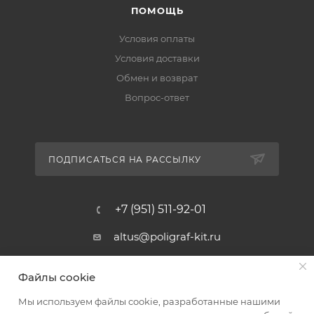
ПОМОЩЬ
Условия оплаты
Условия доставки
Обмен и возврат
Вопрос-ответ
ПОДПИСАТЬСЯ НА РАССЫЛКУ
+7 (951) 511-92-01
altus@poligraf-kit.ru
Магазин-склад ТЦ "Альтус"
Файлы cookie
Ростовская обл, Аксайский р-н,
пос. Янтарный, Малое Зеленое
Мы используем файлы cookie, разработанные нашими
Кольцо, 3, ТЦ "Альтус" 1 этаж