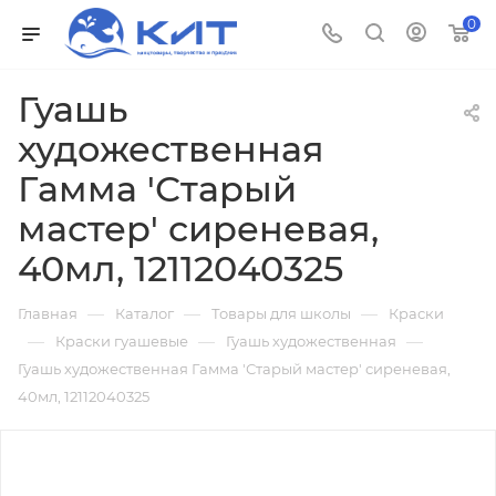
0
Гуашь
художественная
Гамма 'Старый
мастер' сиреневая,
40мл, 12112040325
—
—
—
Главная
Каталог
Товары для школы
Краски
—
—
—
Краски гуашевые
Гуашь художественная
Гуашь художественная Гамма 'Старый мастер' сиреневая,
40мл, 12112040325