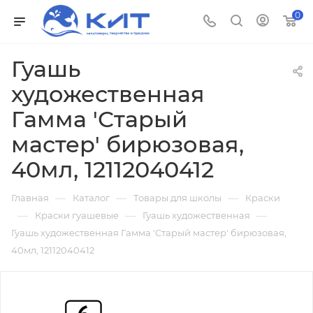
0
Гуашь
художественная
Гамма 'Старый
мастер' бирюзовая,
40мл, 12112040412
—
—
—
Главная
Каталог
Товары для школы
Краски
—
—
—
Краски гуашевые
Гуашь художественная
Гуашь художественная Гамма 'Старый мастер' бирюзовая,
40мл, 12112040412