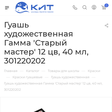
0
Гуашь
художественная
Гамма 'Старый
мастер' 12 цв, 40 мл,
301220202
—
—
—
Главная
Каталог
Товары для школы
Краски
—
—
—
Краски гуашевые
Гуашь художественная
Гуашь художественная Гамма 'Старый мастер' 12 цв, 40 мл,
301220202