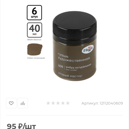
Артикул:
12112040609
95
₽
/шт