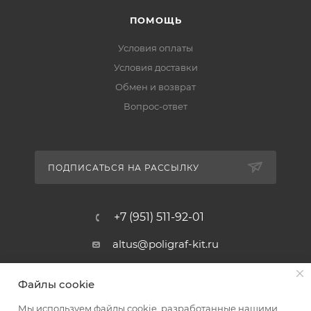
ПОМОЩЬ
Условия оплаты
Условия доставки
Обмен и возврат
Вопрос-ответ
ПОДПИСАТЬСЯ НА РАССЫЛКУ
+7 (951) 511-92-01
altus@poligraf-kit.ru
Магазин-склад ТЦ "Альтус"
Файлы cookie
Ростовская обл, Аксайский р-н,
пос. Янтарный, Малое Зеленое
Мы используем файлы cookie, разработанные нашими