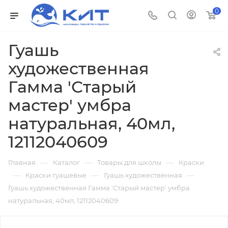
0
Гуашь
художественная
Гамма 'Старый
мастер' умбра
натуральная, 40мл,
12112040609
—
—
—
Главная
Каталог
Товары для школы
Краски
—
—
—
Краски гуашевые
Гуашь художественная
Гуашь художественная Гамма 'Старый мастер' умбра
натуральная, 40мл, 12112040609