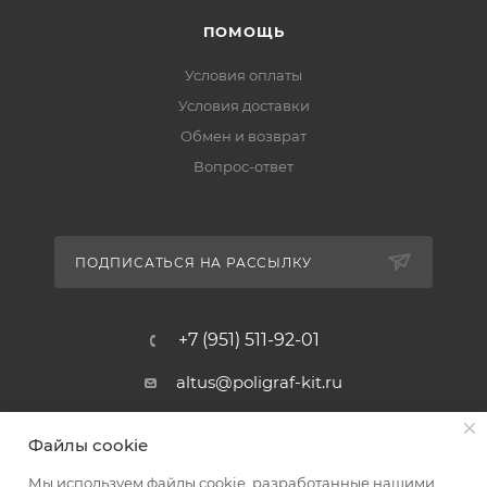
ПОМОЩЬ
Условия оплаты
Условия доставки
Обмен и возврат
Вопрос-ответ
ПОДПИСАТЬСЯ НА РАССЫЛКУ
+7 (951) 511-92-01
altus@poligraf-kit.ru
Магазин-склад ТЦ "Альтус"
Файлы cookie
Ростовская обл, Аксайский р-н,
пос. Янтарный, Малое Зеленое
Мы используем файлы cookie, разработанные нашими