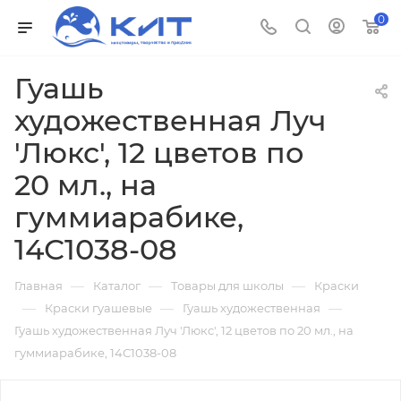
0
Гуашь
художественная Луч
'Люкс', 12 цветов по
20 мл., на
гуммиарабике,
14С1038-08
—
—
—
Главная
Каталог
Товары для школы
Краски
—
—
—
Краски гуашевые
Гуашь художественная
Гуашь художественная Луч 'Люкс', 12 цветов по 20 мл., на
гуммиарабике, 14С1038-08