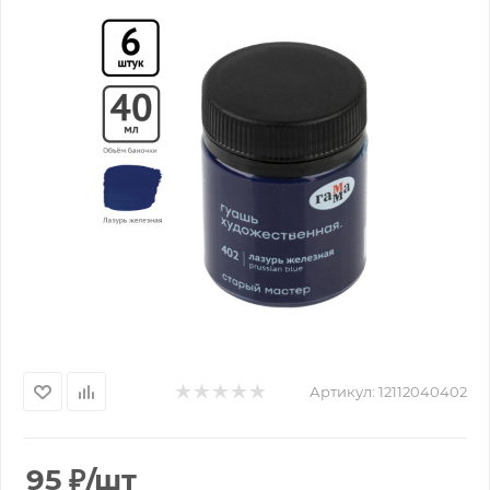
Артикул:
12112040402
95
₽
/шт