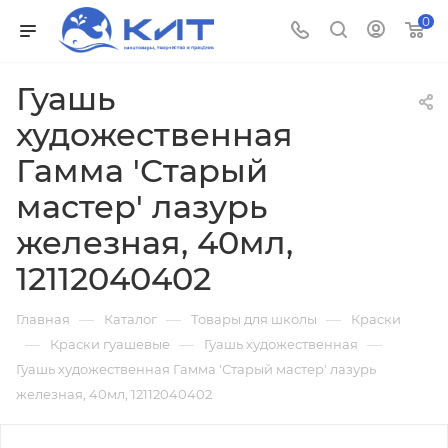
0
Гуашь
художественная
Гамма 'Старый
мастер' лазурь
железная, 40мл,
12112040402
—
—
—
Главная
Каталог
Товары для школы
Краски
—
—
—
Краски гуашевые
Гуашь художественная
Гуашь художественная Гамма 'Старый мастер' лазурь
железная, 40мл, 12112040402