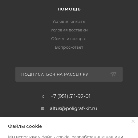
ПОМОЩЬ
Условия оплаты
Условия доставки
Обмен и возврат
Вопрос-ответ
ПОДПИСАТЬСЯ НА РАССЫЛКУ
+7 (951) 511-92-01
altus@poligraf-kit.ru
Магазин-склад ТЦ "Альтус"
Файлы cookie
Ростовская обл, Аксайский р-н,
пос. Янтарный, Малое Зеленое
Мы используем файлы cookie, разработанные нашими