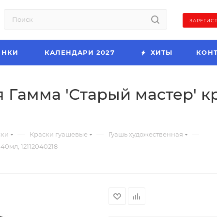
ЗАРЕГИС
ИНКИ
КАЛЕНДАРИ 2027
ХИТЫ
КОН
 Гамма 'Старый мастер' кр
—
—
—
ски
Краски гуашевые
Гуашь художественная
40мл, 12112040218