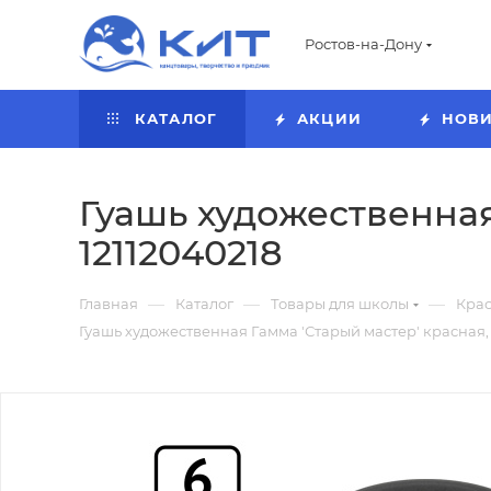
Ростов-на-Дону
КАТАЛОГ
АКЦИИ
НОВ
Гуашь художественная
12112040218
—
—
—
Главная
Каталог
Товары для школы
Кра
Гуашь художественная Гамма 'Старый мастер' красная, 