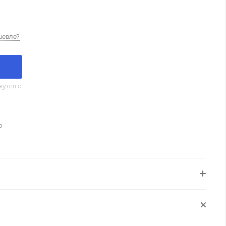
шевле?
утся с
о