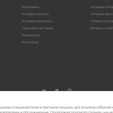
Магазины
Условия опл
Условия оплаты
Условия дос
Условия доставки
Обмен и воз
Гарантия на товар
Вопрос-отве
Реквизиты
Политика
ашими специалистами и третьими лицами, для анализа событий н
ьзователями и обслуживание. Продолжая просмотр страниц нашег