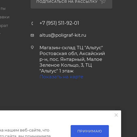
ПОДПИСАТЬСЯ НА РАССЫЛКУ
аты
тавки
+7 (951) 511-92-01
врат
т
altus@poligraf-kit.ru
Магазин-склад ТЦ "Альтус"
Ростовская обл, Аксайский
р-н, пос. Янтарный, Малое
Зеленое Кольцо, 3, ТЦ
"Альтус" 1 этаж
Показать на карте
а нашем веб-сайте, что
ПРИНИМАЮ
о сайта, вы принимаете