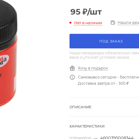
95
₽
/шт
Нашли де
Нет в наличии
ПОД ЗАКАЗ
Наши менеджеры обязательно свяж
вами и уточнят условия заказа
Хочу в подарок
Самовывоз сегодня - бесплатн
Доставка завтра от - 300 ₽
ОПИСАНИЕ
ХАРАКТЕРИСТИКИ
ШтрихКод
—
4600395008344