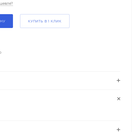
шевле?
ИНУ
КУПИТЬ В 1 КЛИК
о