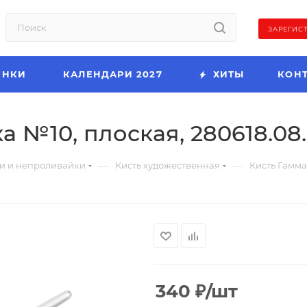
ЗАРЕГИС
ИНКИ
КАЛЕНДАРИ 2027
ХИТЫ
КОН
 №10, плоская, 280618.08.
—
—
и и непроливайки
Кисть художественная
Кисть Гамма
340
₽
/шт