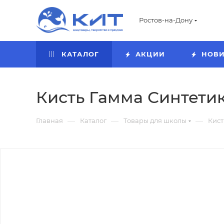
Ростов-на-Дону
КАТАЛОГ
АКЦИИ
НОВ
Кисть Гамма Синтетика
—
—
—
Главная
Каталог
Товары для школы
Кист