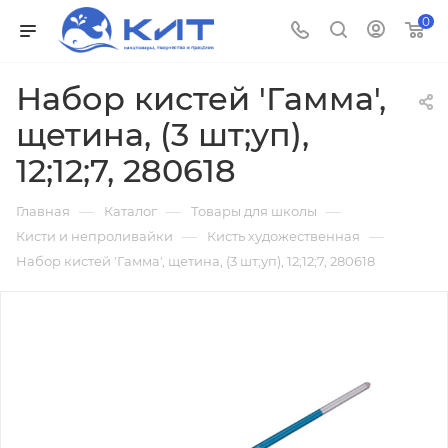
0
Набор кистей 'Гамма',
щетина, (3 шт;уп),
12;12;7, 280618
—
—
—
Главная
Каталог
Товары для школы
—
—
Кисти и непроливайки
Кисть художественная
Набор кистей 'Гамма', щетина, (3 шт;уп), 12;12;7, 280618