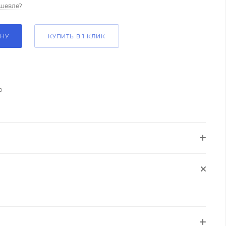
шевле?
ИНУ
КУПИТЬ В 1 КЛИК
о