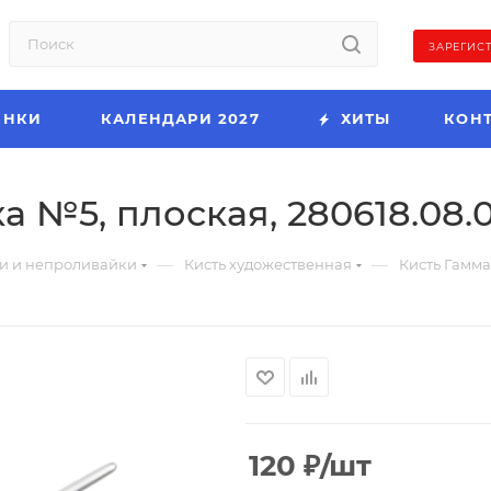
ЗАРЕГИС
ИНКИ
КАЛЕНДАРИ 2027
ХИТЫ
КОН
а №5, плоская, 280618.08.
—
—
и и непроливайки
Кисть художественная
Кисть Гамма
120
₽
/шт