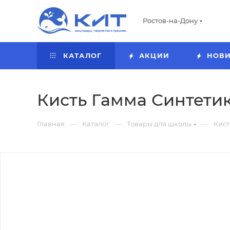
Ростов-на-Дону
КАТАЛОГ
АКЦИИ
НОВ
Кисть Гамма Синтетик
—
—
—
Главная
Каталог
Товары для школы
Кист