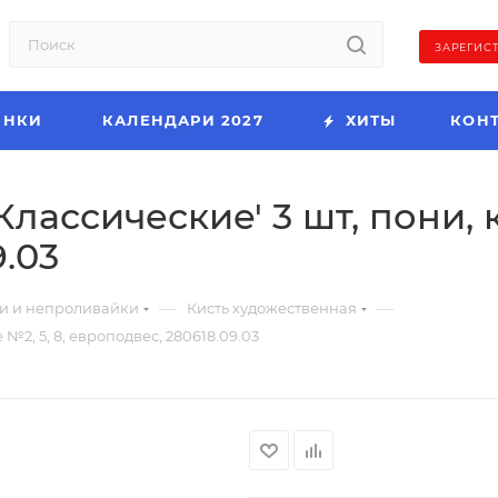
ЗАРЕГИС
ИНКИ
КАЛЕНДАРИ 2027
ХИТЫ
КОН
лассические' 3 шт, пони, к
.03
—
—
и и непроливайки
Кисть художественная
№2, 5, 8, европодвес, 280618.09.03