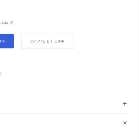
шевле?
ИНУ
КУПИТЬ В 1 КЛИК
о