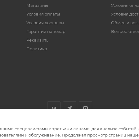
Магазины
Условия опл
Условия оплаты
Условия дос
Условия доставки
Обмен и воз
Гарантия на товар
Вопрос-отве
Реквизиты
Политика
ашими специалистами и третьими лицами, для анализа событий н
ьзователями и обслуживание. Продолжая просмотр страниц нашег