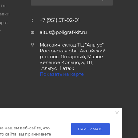
аты
тавки
+7 (951) 511-92-01
врат
т
altus@poligraf-kit.ru
Магазин-склад ТЦ "Альтус"
Ростовская обл, Аксайский
р-н, пос. Янтарный, Малое
Зеленое Кольцо, 3, ТЦ
"Альтус" 1 этаж
Показать на карте
а нашем веб-сайте, что
ПРИНИМАЮ
о сайта, вы принимаете