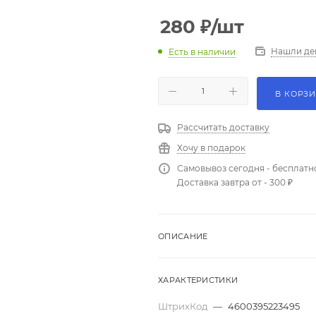
280
₽
/шт
Нашли де
Есть в наличии
В КОРЗ
Рассчитать доставку
Хочу в подарок
Самовывоз сегодня - бесплатн
Доставка завтра от - 300 ₽
ОПИСАНИЕ
ХАРАКТЕРИСТИКИ
ШтрихКод
—
4600395223495