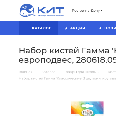
Ростов-на-Дону
КАТАЛОГ
АКЦИИ
НОВ
Набор кистей Гамма 'К
европодвес, 280618.09
—
—
—
Главная
Каталог
Товары для школы
Кист
Набор кистей Гамма 'Классические' 3 шт, пони, круглые 