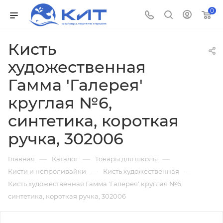
0
Кисть
художественная
Гамма 'Галерея'
круглая №6,
синтетика, короткая
ручка, 302006
—
—
—
Главная
Каталог
Товары для школы
—
—
Кисти и непроливайки
Кисть художественная
Кисть художественная Гамма 'Галерея' круглая №6,
синтетика, короткая ручка, 302006