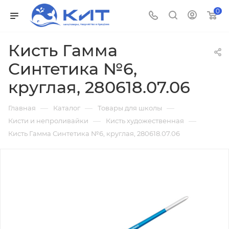
0
Кисть Гамма
Синтетика №6,
круглая, 280618.07.06
—
—
—
Главная
Каталог
Товары для школы
—
—
Кисти и непроливайки
Кисть художественная
Кисть Гамма Синтетика №6, круглая, 280618.07.06