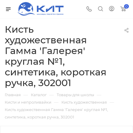
0
Кисть
художественная
Гамма 'Галерея'
круглая №1,
синтетика, короткая
ручка, 302001
—
—
—
Главная
Каталог
Товары для школы
—
—
Кисти и непроливайки
Кисть художественная
Кисть художественная Гамма 'Галерея' круглая №1,
синтетика, короткая ручка, 302001