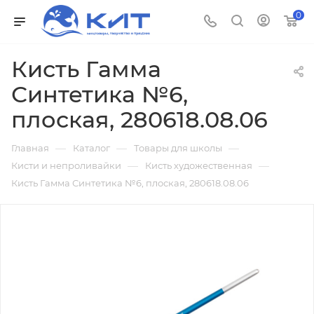
0
Кисть Гамма
Синтетика №6,
плоская, 280618.08.06
—
—
—
Главная
Каталог
Товары для школы
—
—
Кисти и непроливайки
Кисть художественная
Кисть Гамма Синтетика №6, плоская, 280618.08.06