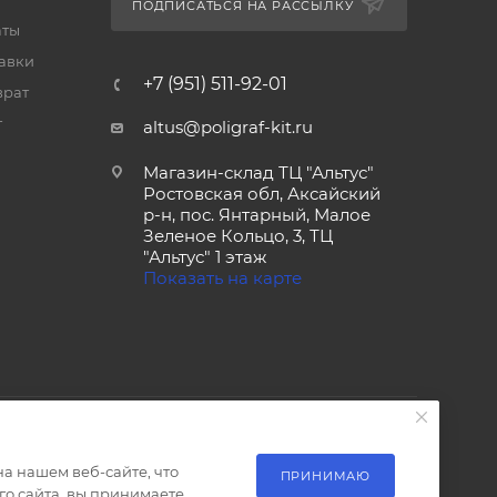
ПОДПИСАТЬСЯ НА РАССЫЛКУ
аты
тавки
+7 (951) 511-92-01
врат
т
altus@poligraf-kit.ru
Магазин-склад ТЦ "Альтус"
Ростовская обл, Аксайский
р-н, пос. Янтарный, Малое
Зеленое Кольцо, 3, ТЦ
"Альтус" 1 этаж
Показать на карте
а нашем веб-сайте, что
ПРИНИМАЮ
о сайта, вы принимаете