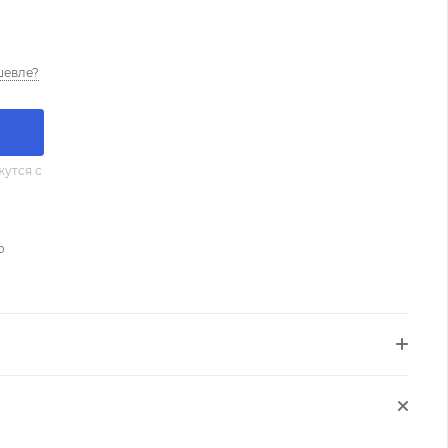
шевле?
утся с
о