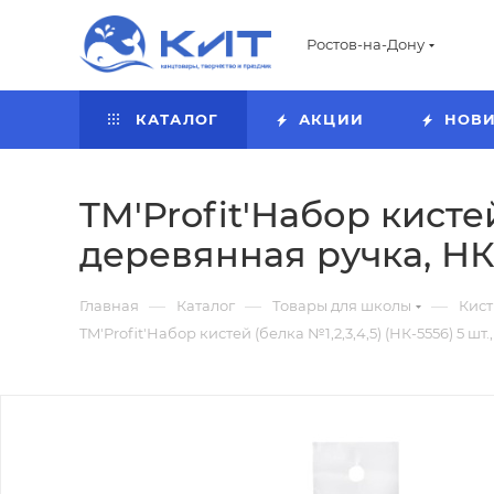
Ростов-на-Дону
КАТАЛОГ
АКЦИИ
НОВ
TM'Profit'Набор кистей 
деревянная ручка, НК
—
—
—
Главная
Каталог
Товары для школы
Кист
TM'Profit'Набор кистей (белка №1,2,3,4,5) (НК-5556) 5 шт