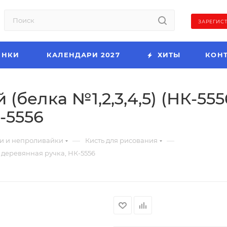
ЗАРЕГИС
ИНКИ
КАЛЕНДАРИ 2027
ХИТЫ
КОН
(белка №1,2,3,4,5) (НК-5556
-5556
—
—
и и непроливайки
Кисть для рисования
., деревянная ручка, НК-5556