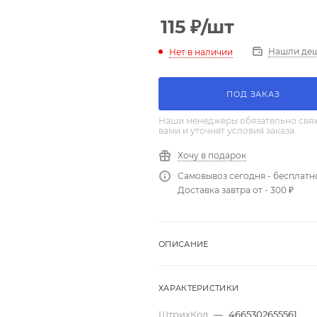
115
₽
/шт
Нашли де
Нет в наличии
ПОД ЗАКАЗ
Наши менеджеры обязательно свяж
вами и уточнят условия заказа
Хочу в подарок
Самовывоз сегодня - бесплатн
Доставка завтра от - 300 ₽
ОПИСАНИЕ
ХАРАКТЕРИСТИКИ
ШтрихКод
—
4665302655561