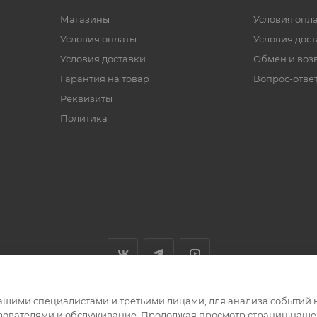
Магазины
Условия опл
Условия оплаты
Условия дос
Условия доставки
Обмен и воз
Гарантия на товар
Вопрос-отве
Реквизиты
Политика
ашими специалистами и третьими лицами, для анализа событий н
ьзователями и обслуживание. Продолжая просмотр страниц нашег