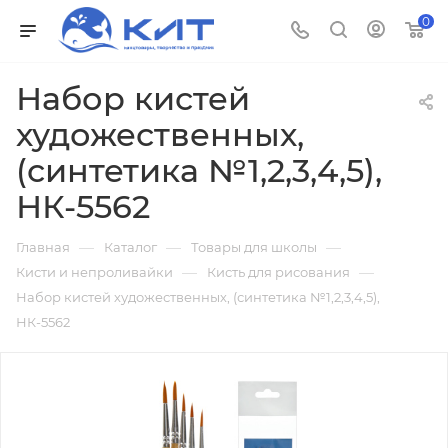
0
Набор кистей
художественных,
(синтетика №1,2,3,4,5),
НК-5562
—
—
—
Главная
Каталог
Товары для школы
—
—
Кисти и непроливайки
Кисть для рисования
Набор кистей художественных, (синтетика №1,2,3,4,5),
НК-5562