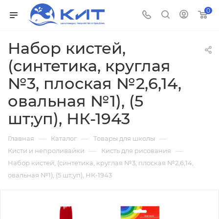
0
Набор кистей,
(синтетика, круглая
№3, плоская №2,6,14,
овальная №1), (5
шт;уп), НК-1943
—
—
—
Главная
Каталог
Товары для школы
—
—
Кисти и непроливайки
Кисть для рисования
Набор кистей, (синтетика, круглая №3, плоская №2,6,14,
овальная №1), (5 шт;уп), НК-1943