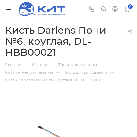
0
Кисть Darlens Пони
№6, круглая, DL-
HBB00021
—
—
—
Главная
Каталог
Товары для школы
—
—
Кисти и непроливайки
Кисть для рисования
Кисть Darlens Пони №6, круглая, DL-HBB00021