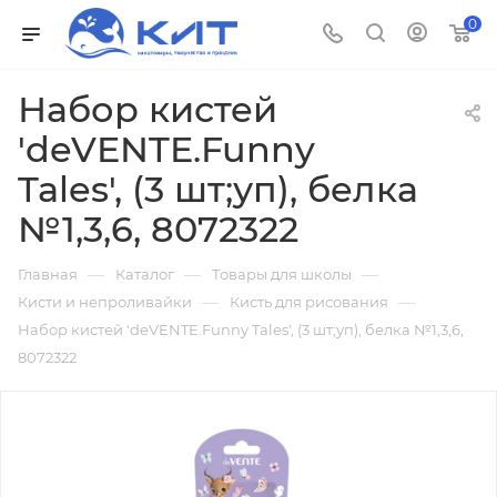
0
Набор кистей
'deVENTE.Funny
Tales', (3 шт;уп), белка
№1,3,6, 8072322
—
—
—
Главная
Каталог
Товары для школы
—
—
Кисти и непроливайки
Кисть для рисования
Набор кистей 'deVENTE.Funny Tales', (3 шт;уп), белка №1,3,6,
8072322