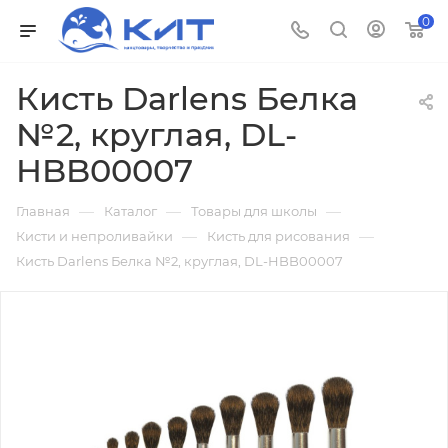
0
Кисть Darlens Белка
№2, круглая, DL-
HBB00007
—
—
—
Главная
Каталог
Товары для школы
—
—
Кисти и непроливайки
Кисть для рисования
Кисть Darlens Белка №2, круглая, DL-HBB00007