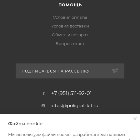
ПОМОЩЬ
Условия оплаты
Условия доставки
Обмен и возврат
Вопрос-ответ
ПОДПИСАТЬСЯ НА РАССЫЛКУ
+7 (951) 511-92-01
altus@poligraf-kit.ru
Магазин-склад ТЦ "Альтус"
Файлы cookie
Ростовская обл, Аксайский р-н,
пос. Янтарный, Малое Зеленое
Мы используем файлы cookie, разработанные нашими
Кольцо, 3, ТЦ "Альтус" 1 этаж