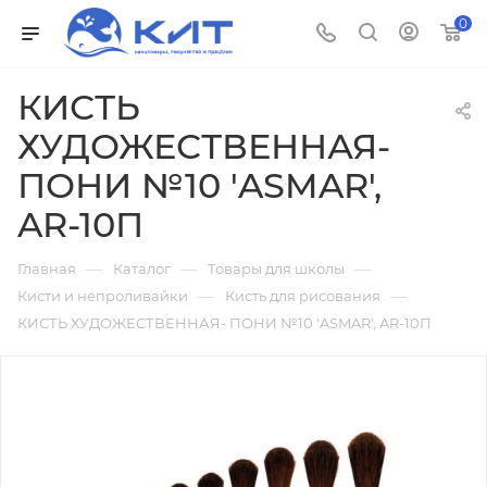
0
КИСТЬ
ХУДОЖЕСТВЕННАЯ-
ПОНИ №10 'ASMAR',
AR-10П
—
—
—
Главная
Каталог
Товары для школы
—
—
Кисти и непроливайки
Кисть для рисования
КИСТЬ ХУДОЖЕСТВЕННАЯ- ПОНИ №10 'ASMAR', AR-10П