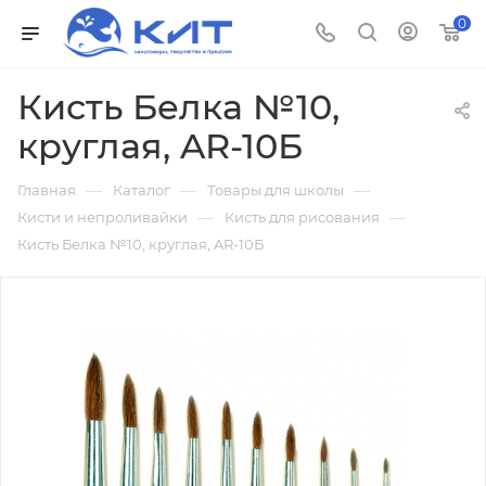
0
Кисть Белка №10,
круглая, AR-10Б
—
—
—
Главная
Каталог
Товары для школы
—
—
Кисти и непроливайки
Кисть для рисования
Кисть Белка №10, круглая, AR-10Б