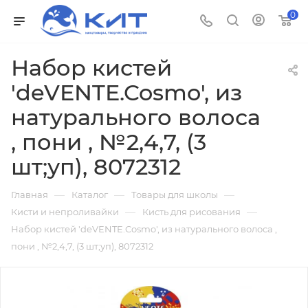
0
Набор кистей
'deVENTE.Cosmo', из
натурального волоса
, пони , №2,4,7, (3
шт;уп), 8072312
—
—
—
Главная
Каталог
Товары для школы
—
—
Кисти и непроливайки
Кисть для рисования
Набор кистей 'deVENTE.Cosmo', из натурального волоса ,
пони , №2,4,7, (3 шт;уп), 8072312