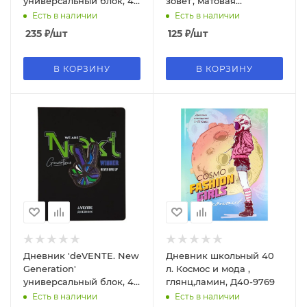
универсальный блок, 48
зовет', матовая
листов, белая бумага 80
ламинация, 11394
Есть в наличии
Есть в наличии
г;м², 2020463
235
₽
/шт
125
₽
/шт
В КОРЗИНУ
В КОРЗИНУ
Дневник 'deVENTE. New
Дневник школьный 40
Generation'
л. Космос и мода ,
универсальный блок, 48
глянц,ламин, Д40-9769
листов, белая бумага 80
Есть в наличии
Есть в наличии