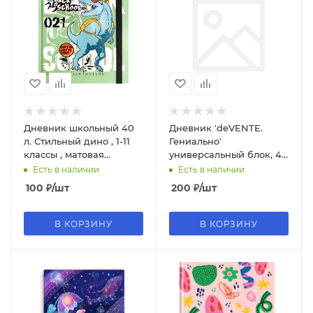
Дневник школьный 40
Дневник 'deVENTE.
л. Стильный дино , 1-11
Гениально'
классы , матовая
универсальный блок, 48
ламинация,выб.лак,
листов, белая бумага 80
Есть в наличии
Есть в наличии
Д40-0332
г;м², 2021443
100
₽
/шт
200
₽
/шт
В КОРЗИНУ
В КОРЗИНУ