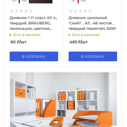
Дневник 1-11 класс 40 л.,
Дневник школьный
твердый, BRAUBERG,
'Скейт' , А5 , 48 листов ,
ламинация, цветная
твёрдый переплёт, 62161
печать Монстрик, 106383
Есть в наличии
Есть в наличии
60
₽
/шт
465
₽
/шт
В КОРЗИНУ
В КОРЗИНУ