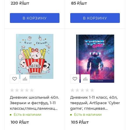
г;м², 2020485
220
₽
/шт
85
₽
/шт
В КОРЗИНУ
В КОРЗИНУ
Дневник школьный 40л.
Дневник 1-11 класс, 40л,
Зверьки и фастфуд, 1-11
твердый, ArtSpace 'Cyber
классы,глянц.ламинация,
game', глянцевая
Д40-0325
ламинация, 49116
Есть в наличии
Есть в наличии
100
₽
/шт
105
₽
/шт