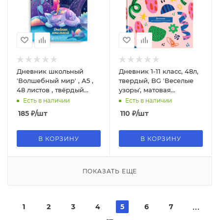
Дневник школьный
Дневник 1-11 класс, 48л,
'Волшебный мир' , А5 ,
твердый, BG 'Веселые
48 листов , твёрдый
узоры', матовая
переплёт, 63366
ламинация, 11491
Есть в наличии
Есть в наличии
185
₽
/шт
110
₽
/шт
В КОРЗИНУ
В КОРЗИНУ
ПОКАЗАТЬ ЕЩЕ
1
2
3
4
5
6
7