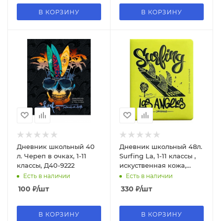
В КОРЗИНУ
В КОРЗИНУ
Дневник школьный 40
Дневник школьный 48л.
л. Череп в очках, 1-11
Surfing La, 1-11 классы ,
классы, Д40-9222
искуственная кожа,
Д48-9890
Есть в наличии
Есть в наличии
100
₽
/шт
330
₽
/шт
В КОРЗИНУ
В КОРЗИНУ