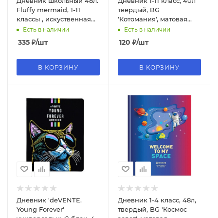
Дневник школьный 48л.
Дневник 1-11 класс, 40л
Fluffy mermaid, 1-11
твердый, BG
классы , искуственная
'Котомания', матовая
кожа, Д48-8181
ламинация, тиснение
Есть в наличии
Есть в наличии
фольгой, 11479
335
₽
/шт
120
₽
/шт
В КОРЗИНУ
В КОРЗИНУ
Дневник 'deVENTE.
Дневник 1-4 класс, 48л,
Young Forever'
твердый, BG 'Космос