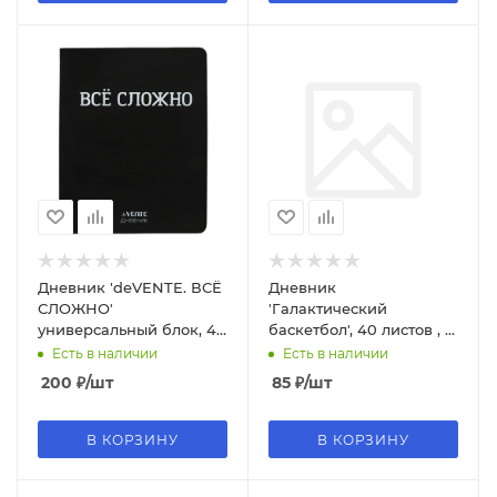
Дневник 'deVENTE. ВСЁ
Дневник
СЛОЖНО'
'Галактический
универсальный блок, 48
баскетбол', 40 листов , 1-
листов, белая бумага 80
11 классы, Д40-8152
Есть в наличии
Есть в наличии
г;м², 2021454
200
₽
/шт
85
₽
/шт
В КОРЗИНУ
В КОРЗИНУ