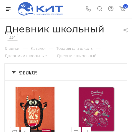
0
Дневник школьный
334
—
—
—
Главная
Каталог
Товары для школы
—
Дневники школьные
Дневник школьный
ФИЛЬТР