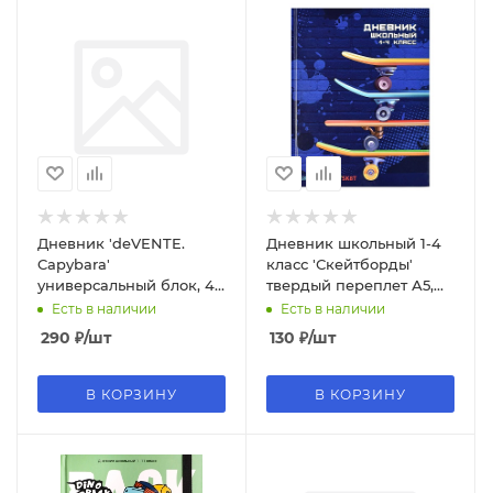
Дневник 'deVENTE.
Дневник школьный 1-4
Capybara'
класс 'Скейтборды'
универсальный блок, 48
твердый переплет А5,
листов, белая бумага 80
48л, глянцевая
Есть в наличии
Есть в наличии
г;м², 2022447
ламинация, 60067
290
₽
/шт
130
₽
/шт
В КОРЗИНУ
В КОРЗИНУ