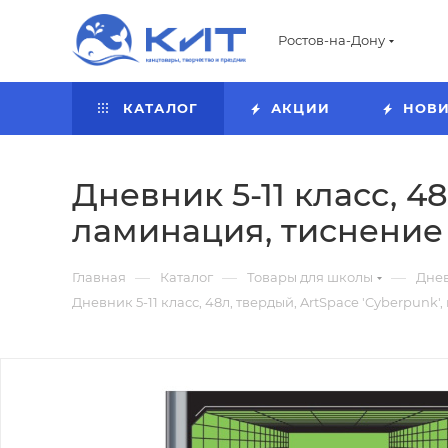
Ростов-на-Дону
КАТАЛОГ
АКЦИИ
НОВ
Дневник 5-11 класс, 4
ламинация, тиснение 
—
—
—
Главная
Каталог
Товары для школы
Дне
Дневник 5-11 класс, 48л, твердый, ArtSpace 'Cyberpunk