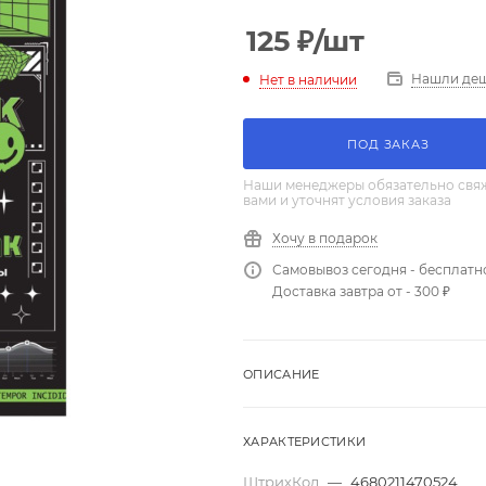
125
₽
/шт
Нашли де
Нет в наличии
ПОД ЗАКАЗ
Наши менеджеры обязательно свяж
вами и уточнят условия заказа
Хочу в подарок
Самовывоз сегодня - бесплатн
Доставка завтра от - 300 ₽
ОПИСАНИЕ
ХАРАКТЕРИСТИКИ
ШтрихКод
—
4680211470524