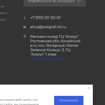
ПОДПИСАТЬСЯ НА РАССЫЛКУ
аты
тавки
+7 (951) 511-92-01
врат
т
altus@poligraf-kit.ru
Магазин-склад ТЦ "Альтус"
Ростовская обл, Аксайский
р-н, пос. Янтарный, Малое
Зеленое Кольцо, 3, ТЦ
"Альтус" 1 этаж
Показать на карте
а нашем веб-сайте, что
ПРИНИМАЮ
о сайта, вы принимаете