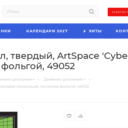
ЗАРЕГИС
ИНКИ
КАЛЕНДАРИ 2027
ХИТЫ
КОН
8л, твердый, ArtSpace 'Cyb
фольгой, 49052
—
—
вники школьные
Дневник школьный
', матовая ламинация, тиснение фольгой, 49052