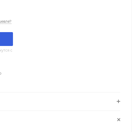
шевле?
утся с
о