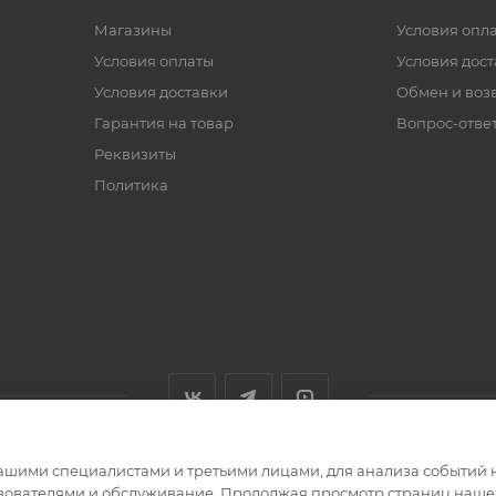
Магазины
Условия опл
Условия оплаты
Условия дос
Условия доставки
Обмен и воз
Гарантия на товар
Вопрос-отве
Реквизиты
Политика
ашими специалистами и третьими лицами, для анализа событий н
ьзователями и обслуживание. Продолжая просмотр страниц нашег