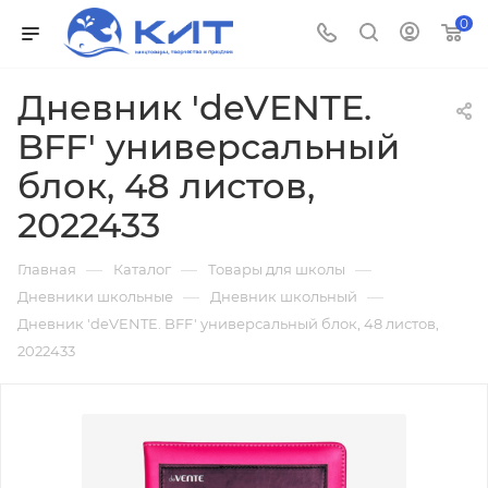
0
Дневник 'deVENTE.
BFF' универсальный
блок, 48 листов,
2022433
—
—
—
Главная
Каталог
Товары для школы
—
—
Дневники школьные
Дневник школьный
Дневник 'deVENTE. BFF' универсальный блок, 48 листов,
2022433