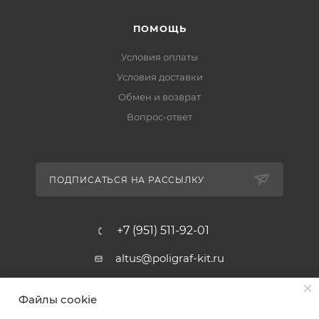
ПОМОЩЬ
Условия оплаты
Условия доставки
Обмен и возврат
Вопрос-ответ
ПОДПИСАТЬСЯ НА РАССЫЛКУ
+7 (951) 511-92-01
altus@poligraf-kit.ru
Магазин-склад ТЦ "Альтус"
Файлы cookie
Ростовская обл, Аксайский р-н,
пос. Янтарный, Малое Зеленое