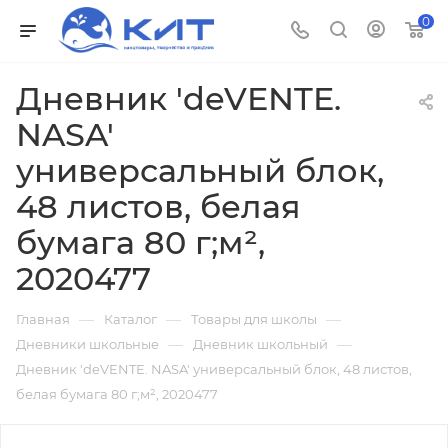
0
Дневник 'deVENTE.
NASA'
универсальный блок,
48 листов, белая
бумага 80 г;м²,
2020477
—
—
—
Главная
Каталог
Товары для школы
—
—
Дневники школьные
Дневник школьный
Дневник 'deVENTE. NASA' универсальный блок, 48 листов,
белая бумага 80 г;м², 2020477