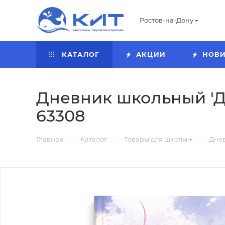
Ростов-на-Дону
КАТАЛОГ
АКЦИИ
НОВ
Дневник школьный 'Дру
63308
—
—
—
Главная
Каталог
Товары для школы
Дне