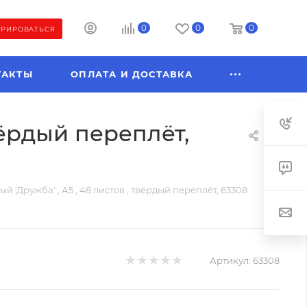
0
0
0
ТРИРОВАТЬСЯ
ТАКТЫ
ОПЛАТА И ДОСТАВКА
вёрдый переплёт,
 'Дружба' , А5 , 48 листов , твёрдый переплёт, 63308
Артикул:
63308