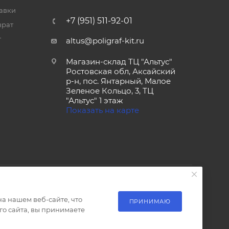
тавки
+7 (951) 511-92-01
врат
т
altus@poligraf-kit.ru
Магазин-склад ТЦ "Альтус"
Ростовская обл, Аксайский
р-н, пос. Янтарный, Малое
Зеленое Кольцо, 3, ТЦ
"Альтус" 1 этаж
Показать на карте
а нашем веб-сайте, что
ПРИНИМАЮ
о сайта, вы принимаете