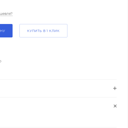
шевле?
ИНУ
КУПИТЬ В 1 КЛИК
о