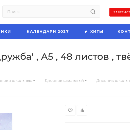
ЗАРЕГИС
ИНКИ
КАЛЕНДАРИ 2027
ХИТЫ
КОН
жба' , А5 , 48 листов , т
—
—
вники школьные
Дневник школьный
Дневник школьный