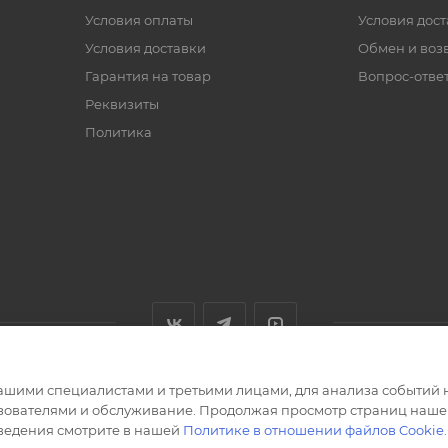
Условия оплаты
Условия дос
Условия доставки
Обмен и воз
Гарантия на товар
Вопрос-отве
Реквизиты
Политика
ашими специалистами и третьими лицами, для анализа событий н
ьзователями и обслуживание. Продолжая просмотр страниц нашег
сведения смотрите в нашей
Политике в отношении файлов Cookie
.