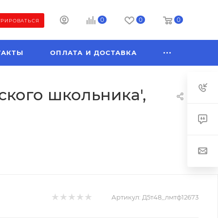
0
0
0
ТРИРОВАТЬСЯ
ТАКТЫ
ОПЛАТА И ДОСТАВКА
ского школьника',
Артикул:
Д5т48_лмтф12673