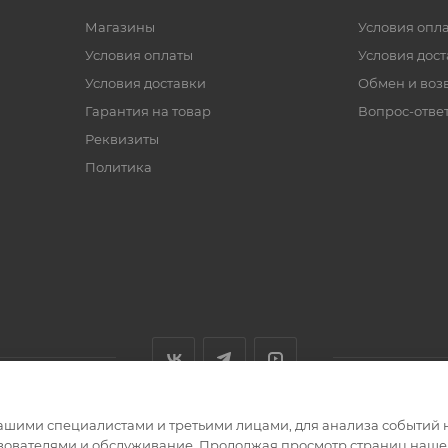
Магазины
Условия опл
Условия оплаты
Условия дос
Условия доставки
Обмен и воз
Гарантия на товар
Вопрос-отве
Реквизиты
Политика
ашими специалистами и третьими лицами, для анализа событий н
ьзователями и обслуживание. Продолжая просмотр страниц нашег