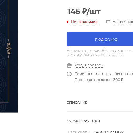
145
₽
/шт
Нашли де
Нет в наличии
ПОД ЗАКАЗ
Наши менеджеры обязательно свяж
вами и уточнят условия заказа
Хочу в подарок
Самовывоз сегодня - бесплатн
Доставка завтра от - 300 ₽
ОПИСАНИЕ
ХАРАКТЕРИСТИКИ
ШтрихКод
—
4680211550127