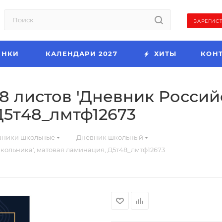
ЗАРЕГИС
ИНКИ
КАЛЕНДАРИ 2027
ХИТЫ
КОН
48 листов 'Дневник Россий
Д5т48_лмтф12673
—
—
вники школьные
Дневник школьный
 школьника', матовая ламинация, Д5т48_лмтф12673