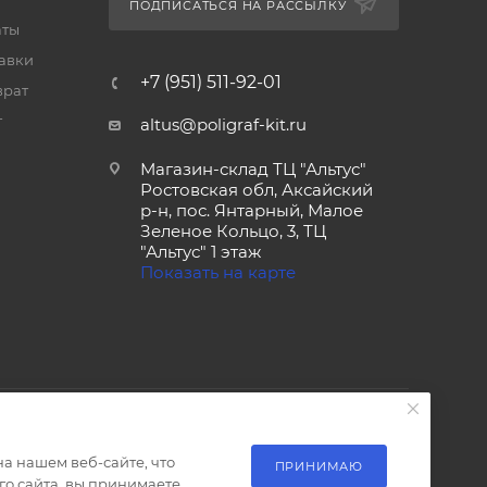
ПОДПИСАТЬСЯ НА РАССЫЛКУ
аты
тавки
+7 (951) 511-92-01
врат
т
altus@poligraf-kit.ru
Магазин-склад ТЦ "Альтус"
Ростовская обл, Аксайский
р-н, пос. Янтарный, Малое
Зеленое Кольцо, 3, ТЦ
"Альтус" 1 этаж
Показать на карте
а нашем веб-сайте, что
ПРИНИМАЮ
о сайта, вы принимаете