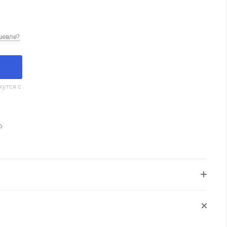
шевле?
утся с
о