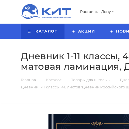
Ростов-на-Дону
КАТАЛОГ
АКЦИИ
НОВ
Дневник 1-11 классы, 
матовая ламинация, 
—
—
—
Главная
Каталог
Товары для школы
Дне
Дневник 1-11 классы, 48 листов 'Дневник Российского