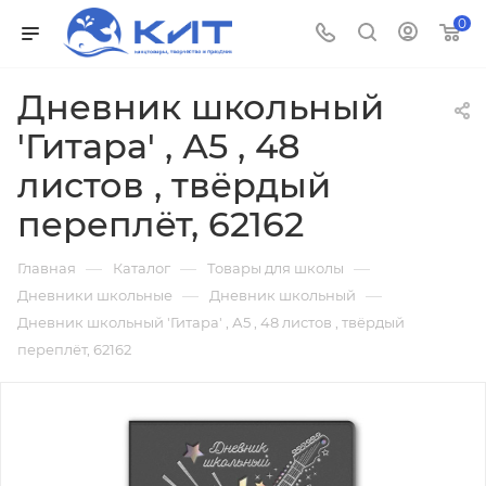
0
Дневник школьный
'Гитара' , А5 , 48
листов , твёрдый
переплёт, 62162
—
—
—
Главная
Каталог
Товары для школы
—
—
Дневники школьные
Дневник школьный
Дневник школьный 'Гитара' , А5 , 48 листов , твёрдый
переплёт, 62162