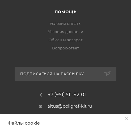
ПОМОЩЬ
Условия оплаты
Условия доставки
Обмен и возврат
Вопрос-ответ
ПОДПИСАТЬСЯ НА РАССЫЛКУ
+7 (951) 511-92-01
altus@poligraf-kit.ru
Магазин-склад ТЦ "Альтус"
Файлы cookie
Ростовская обл, Аксайский р-н,
пос. Янтарный, Малое Зеленое