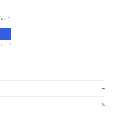
шевле?
утся с
о