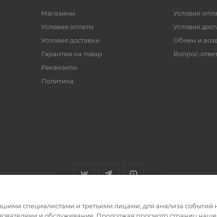
Магазины
Условия опл
Условия оплаты
Условия дос
Условия доставки
Обмен и воз
Гарантия на товар
Вопрос-отве
Реквизиты
Политика
ашими специалистами и третьими лицами, для анализа событий н
ьзователями и обслуживание. Продолжая просмотр страниц нашег