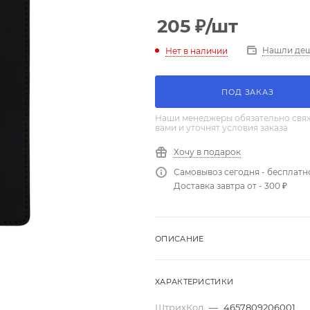
205
₽
/шт
Нашли де
Нет в наличии
ПОД ЗАКАЗ
Наши менеджеры обязательно свяж
вами и уточнят условия заказа
Хочу в подарок
Самовывоз сегодня - бесплатн
Доставка завтра от - 300 ₽
ОПИСАНИЕ
ХАРАКТЕРИСТИКИ
ШтрихКод
—
4657809206001