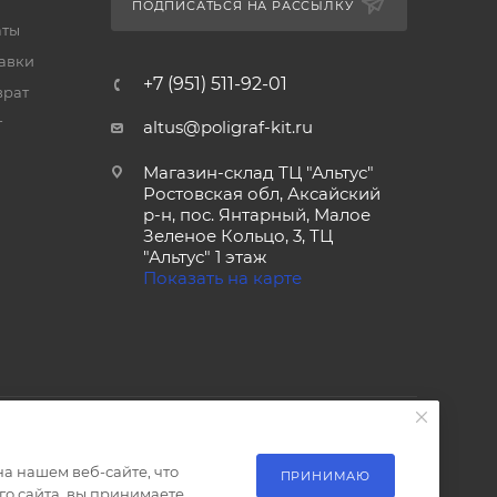
ПОДПИСАТЬСЯ НА РАССЫЛКУ
аты
тавки
+7 (951) 511-92-01
врат
т
altus@poligraf-kit.ru
Магазин-склад ТЦ "Альтус"
Ростовская обл, Аксайский
р-н, пос. Янтарный, Малое
Зеленое Кольцо, 3, ТЦ
"Альтус" 1 этаж
Показать на карте
а нашем веб-сайте, что
ПРИНИМАЮ
о сайта, вы принимаете