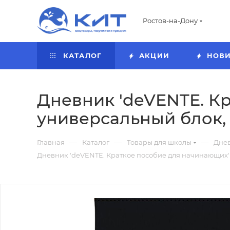
Ростов-на-Дону
КАТАЛОГ
АКЦИИ
НОВ
Дневник 'deVENTE. К
универсальный блок, 
—
—
—
Главная
Каталог
Товары для школы
Дне
Дневник 'deVENTE. Краткое пособие для начинающих' 