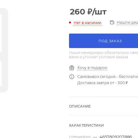
260
₽
/шт
Нашли де
Нет в наличии
ПОД ЗАКАЗ
Наши менеджеры обязательно свяж
вами и уточнят условия заказа
Хочу в подарок
Самовывоз сегодня - бесплатн
Доставка завтра от - 300 ₽
ОПИСАНИЕ
ХАРАКТЕРИСТИКИ
ШтрихКод
—
4657809207886