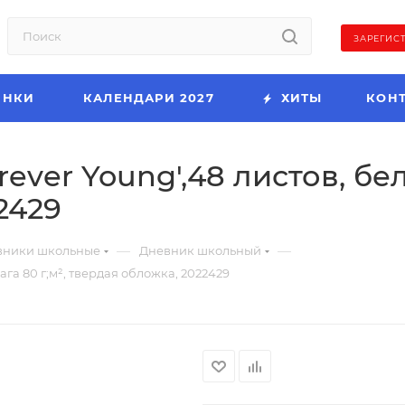
ЗАРЕГИС
ИНКИ
КАЛЕНДАРИ 2027
ХИТЫ
КОН
ever Young',48 листов, бел
2429
—
—
вники школьные
Дневник школьный
ага 80 г;м², твердая обложка, 2022429