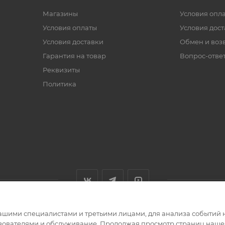
Магазины
Условия опл
Условия оплаты
Условия дос
Условия доставки
Обмен и воз
Гарантия на товар
Вопрос-отве
Реквизиты
Политика
ашими специалистами и третьими лицами, для анализа событий н
ьзователями и обслуживание. Продолжая просмотр страниц нашег