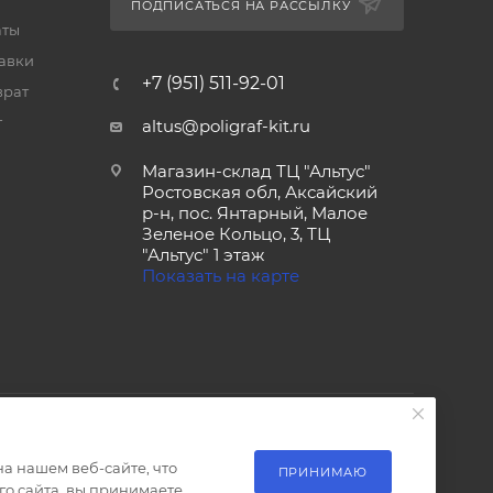
ПОДПИСАТЬСЯ НА РАССЫЛКУ
аты
тавки
+7 (951) 511-92-01
врат
т
altus@poligraf-kit.ru
Магазин-склад ТЦ "Альтус"
Ростовская обл, Аксайский
р-н, пос. Янтарный, Малое
Зеленое Кольцо, 3, ТЦ
"Альтус" 1 этаж
Показать на карте
а нашем веб-сайте, что
ПРИНИМАЮ
о сайта, вы принимаете