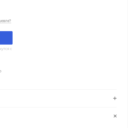
шевле?
утся с
о