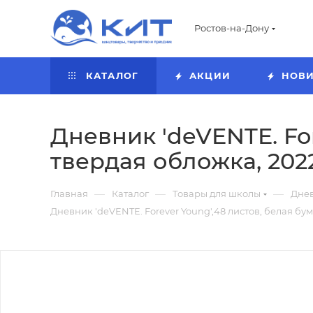
Ростов-на-Дону
КАТАЛОГ
АКЦИИ
НОВ
Дневник 'deVENTE. For
твердая обложка, 202
—
—
—
Главная
Каталог
Товары для школы
Дне
Дневник 'deVENTE. Forever Young',48 листов, белая бум