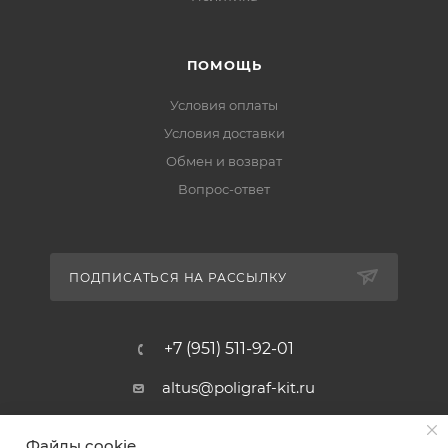
ПОМОЩЬ
Условия оплаты
Условия доставки
Обмен и возврат
Вопрос-ответ
ПОДПИСАТЬСЯ НА РАССЫЛКУ
+7 (951) 511-92-01
altus@poligraf-kit.ru
Магазин-склад ТЦ "Альтус"
Файлы cookie
Ростовская обл, Аксайский р-н,