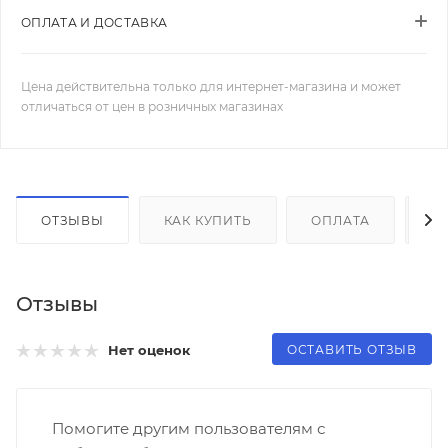
ОПЛАТА И ДОСТАВКА
Цена действительна только для интернет-магазина и может
отличаться от цен в розничных магазинах
ОТЗЫВЫ
КАК КУПИТЬ
ОПЛАТА
Д
Отзывы
ОСТАВИТЬ ОТЗЫВ
Нет оценок
Помогите другим пользователям с