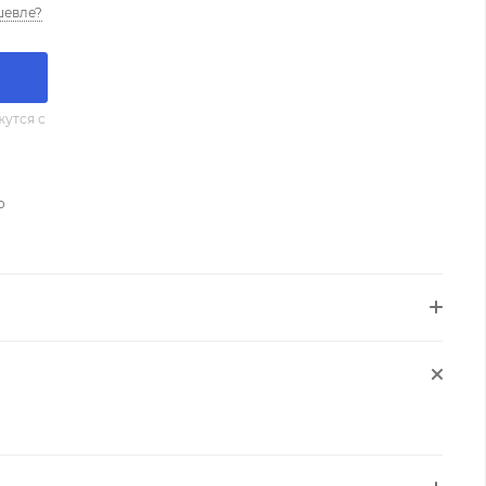
шевле?
утся с
о