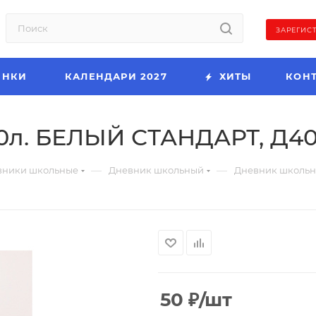
ЗАРЕГИС
ИНКИ
КАЛЕНДАРИ 2027
ХИТЫ
КОН
0л. БЕЛЫЙ СТАНДАРТ, Д40
—
—
вники школьные
Дневник школьный
Дневник школьн
50
₽
/шт