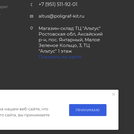
+7 (951) 511-92-01
врат
т
altus@poligraf-kit.ru
Магазин-склад ТЦ "Альтус"
Ростовская обл, Аксайский
р-н, пос. Янтарный, Малое
Зеленое Кольцо, 3, ТЦ
"Альтус" 1 этаж
Показать на карте
а нашем веб-сайте, что
ПРИНИМАЮ
о сайта, вы принимаете