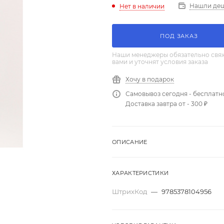
Нашли де
Нет в наличии
ПОД ЗАКАЗ
Наши менеджеры обязательно свяж
вами и уточнят условия заказа
Хочу в подарок
Самовывоз сегодня - бесплатн
Доставка завтра от - 300 ₽
ОПИСАНИЕ
ХАРАКТЕРИСТИКИ
ШтрихКод
—
9785378104956