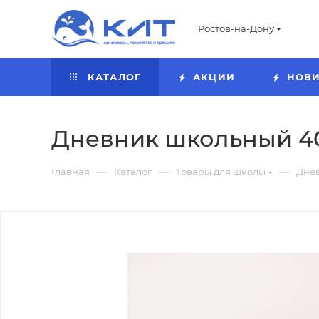
Ростов-на-Дону
КАТАЛОГ
АКЦИИ
НОВ
Дневник школьный 4
—
—
—
Главная
Каталог
Товары для школы
Дне