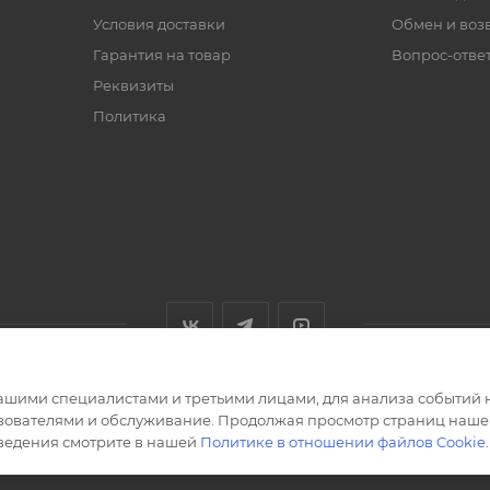
Условия доставки
Обмен и воз
Гарантия на товар
Вопрос-отве
Реквизиты
Политика
ашими специалистами и третьими лицами, для анализа событий н
ьзователями и обслуживание. Продолжая просмотр страниц нашег
сведения смотрите в нашей
Политике в отношении файлов Cookie
.