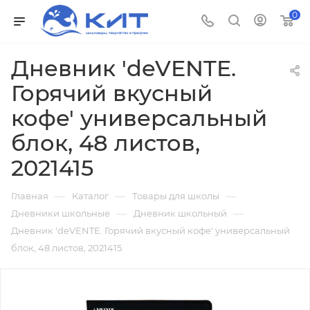
0
Дневник 'deVENTE.
Горячий вкусный
кофе' универсальный
блок, 48 листов,
2021415
—
—
—
Главная
Каталог
Товары для школы
—
—
Дневники школьные
Дневник школьный
Дневник 'deVENTE. Горячий вкусный кофе' универсальный
блок, 48 листов, 2021415